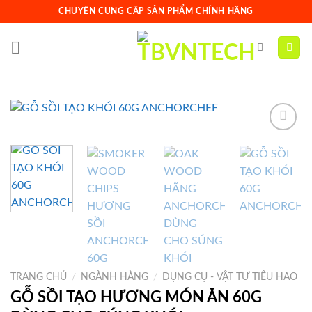
Skip
CHUYÊN CUNG CẤP SẢN PHẨM CHÍNH HÃNG
to
content
Add to
wishlist
TRANG CHỦ
/
NGÀNH HÀNG
/
DỤNG CỤ - VẬT TƯ TIÊU HAO
GỖ SỒI TẠO HƯƠNG MÓN ĂN 60G