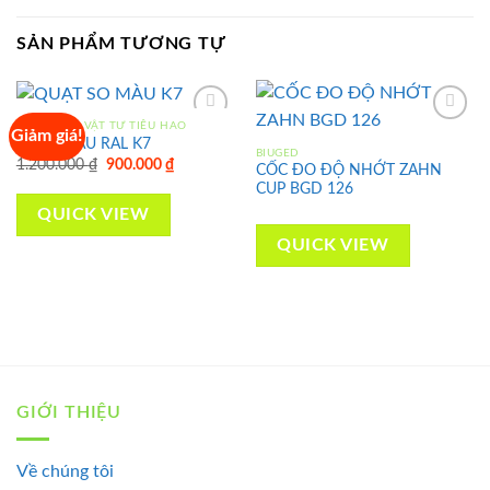
SẢN PHẨM TƯƠNG TỰ
DỤNG CỤ - VẬT TƯ TIÊU HAO
Giảm giá!
QUẠT MÀU RAL K7
BIUGED
Original
Current
1.200.000
₫
900.000
₫
CỐC ĐO ĐỘ NHỚT ZAHN
Add to
Add to
price
price
CUP BGD 126
wishlist
wishlist
was:
is:
1.200.000 ₫.
900.000 ₫.
QUICK VIEW
QUICK VIEW
GIỚI THIỆU
Về chúng tôi