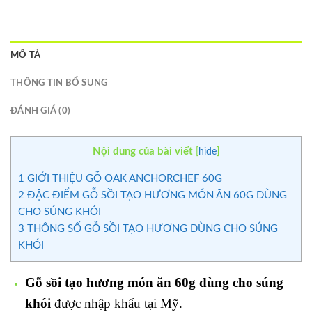
MÔ TẢ
THÔNG TIN BỔ SUNG
ĐÁNH GIÁ (0)
Nội dung của bài viết
[
hide
]
1
GIỚI THIỆU GỖ OAK ANCHORCHEF 60G
2
ĐẶC ĐIỂM GỖ SỒI TẠO HƯƠNG MÓN ĂN 60G DÙNG
CHO SÚNG KHÓI
3
THÔNG SỐ GỖ SỒI TẠO HƯƠNG DÙNG CHO SÚNG
KHÓI
Gỗ sồi tạo hương món ăn 60g dùng cho súng
khói
được nhập khẩu tại Mỹ.