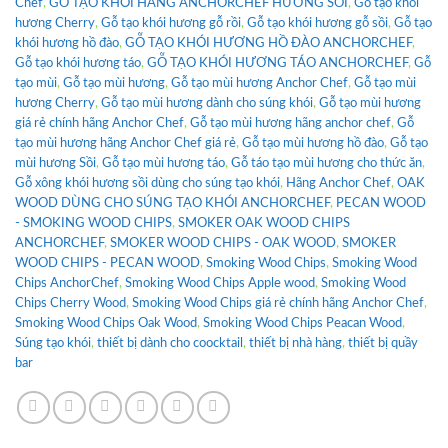
Chef
,
GỖ TẠO KHÓI HÃNG ANCHORCHEF HƯƠNG SỒI
,
Gỗ tạo khói
hương Cherry
,
Gỗ tạo khói hương gỗ rồi
,
Gỗ tạo khói hương gỗ sồi
,
Gỗ tạo
khói hương hồ đào
,
GỖ TẠO KHÓI HƯƠNG HỒ ĐÀO ANCHORCHEF
,
Gỗ tạo khói hương táo
,
GỖ TẠO KHÓI HƯƠNG TÁO ANCHORCHEF
,
Gỗ
tạo mùi
,
Gỗ tạo mùi hương
,
Gỗ tạo mùi hương Anchor Chef
,
Gỗ tạo mùi
hương Cherry
,
Gỗ tạo mùi hương dành cho súng khói
,
Gỗ tạo mùi hương
giá rẻ chính hãng Anchor Chef
,
Gỗ tạo mùi hương hãng anchor chef
,
Gỗ
tạo mùi hương hãng Anchor Chef giá rẻ
,
Gỗ tạo mùi hương hồ đào
,
Gỗ tạo
mùi hương Sồi
,
Gỗ tạo mùi hương táo
,
Gỗ táo tạo mùi hương cho thức ăn
,
Gỗ xông khói hương sồi dùng cho súng tạo khói
,
Hãng Anchor Chef
,
OAK
WOOD DÙNG CHO SÚNG TẠO KHÓI ANCHORCHEF
,
PECAN WOOD
- SMOKING WOOD CHIPS
,
SMOKER OAK WOOD CHIPS
ANCHORCHEF
,
SMOKER WOOD CHIPS - OAK WOOD
,
SMOKER
WOOD CHIPS - PECAN WOOD
,
Smoking Wood Chips
,
Smoking Wood
Chips AnchorChef
,
Smoking Wood Chips Apple wood
,
Smoking Wood
Chips Cherry Wood
,
Smoking Wood Chips giá rẻ chính hãng Anchor Chef
,
Smoking Wood Chips Oak Wood
,
Smoking Wood Chips Peacan Wood
,
Súng tạo khói
,
thiết bị dành cho coocktail
,
thiết bị nhà hàng
,
thiết bị quầy
bar