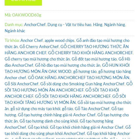
Mã:
OAKWOOD60g
Danh mục:
AnchorChef
,
Dụng cụ - Vật tư tiêu hao
,
Hãng
,
Ngành hàng
,
Ngành khác
Từ khóa:
Anchor Chef
,
apple wood chips
,
Gỗ anh đào tạo mùi hương cho
thức ăn
,
Gỗ Cherry AnhorChef
,
GỖ CHERRY TẠO HƯƠNG THỨC ĂN
HÃNG ANCHOR CHEF
,
GỖ CHERRY TẠO KHÓI HÃNG ANCHORCHEF
,
Gỗ cherry tạo mùi hương cho thức ăn
,
Gỗ đốt tạo mùi hương táo
,
Gỗ Hồ
đào AnchorChef
,
Gỗ hồ đào tạo mùi hương cho thức ăn
,
GỖ HUN KHÓI
TẠO HƯƠNG MÓN ĂN OAK WOOD
,
gỗ hương táo
,
gỗ hương táo hãng
Anchor chef
,
GỖ OAK HÃNG ANCHORCHEF TẠO HƯƠNG MÓN ĂN
,
Gỗ Sồi AnchorChef
,
Gỗ sồi dùng cho Smoking Gun hãng AnchorChef
,
GỖ
SỒI TẠO HƯƠNG MÓN ĂN ANCHORCHEF
,
GỖ SỒI TẠO KHÓI
ANCHOR CHEF
,
GỖ SỒI TẠO KHÓI HÃNG ANCHORCHEF
,
GỖ SỒI
TẠO KHÓI TĂNG HƯƠNG VỊ MÓN ĂN
,
Gỗ sồi tạo mùi hương cho thức
ăn
,
gỗ sử dụng cho máy tạo khói
,
gỗ táo
,
Gỗ Táo AnchorChef
,
Gỗ tạo
hương
,
Gỗ tạo hương chính hãng giá rẻ Anchor Chef
,
Gỗ tạo hương cho
thức ăn
,
Gỗ tạo hương dành cho súng khói
,
Gỗ tạo hương hãng
AnchorChef
,
Gỗ tạo khói
,
Gỗ tạo khói chính hãng giá rẻ Anchor Chef
,
Gỗ
tạo khói dùng cho súng phun khói AnchorChef
,
Gỗ tạo khói hãng Anchor