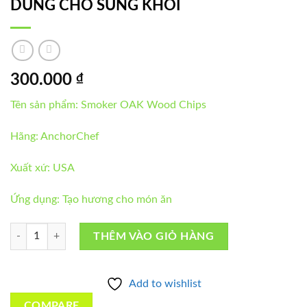
DÙNG CHO SÚNG KHÓI
300.000
₫
Tên sản phẩm: Smoker OAK Wood Chips
Hãng: AnchorChef
Xuất xứ: USA
Ứng dụng: Tạo hương cho món ăn
GỖ SỒI TẠO HƯƠNG MÓN ĂN 60G DÙNG CHO SÚNG KHÓI số lượ
THÊM VÀO GIỎ HÀNG
Add to wishlist
COMPARE