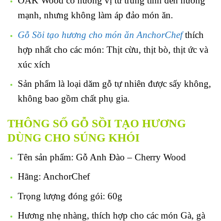
OAK Wood có hương vị từ trung tính đến hương
mạnh, nhưng không làm áp đảo món ăn.
Gỗ Sồi tạo hương cho món ăn AnchorChef
thích
hợp nhất cho các món: Thịt cừu, thịt bò, thịt ức và
xúc xích
Sản phẩm là loại dăm gỗ tự nhiên được sấy không,
không bao gồm chất phụ gia.
THÔNG SỐ GỖ SỒI TẠO HƯƠNG
DÙNG CHO SÚNG KHÓI
Tên sản phẩm: Gỗ Anh Đào – Cherry Wood
Hãng: AnchorChef
Trọng lượng đóng gói: 60g
Hương nhẹ nhàng, thích hợp cho các món Gà, gà