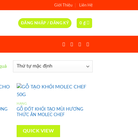
Giới Thiệu
Liên Hệ
ĐĂNG NHẬP / ĐĂNG KÝ
0
₫
 quả
HÃNG
ÙNG
GỖ ĐỐT KHÓI TẠO MÙI HƯƠNG
d to
Add to
THỨC ĂN MOLEC CHEF
hlist
wishlist
QUICK VIEW