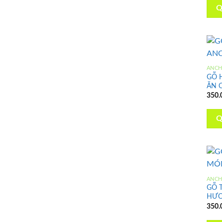
Q
ANC
GỖ 
ĂN 
350.
Q
ANC
GỖ 
HƯƠ
350.