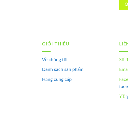
Q
GIỚI THIỆU
LIÊ
Về chúng tôi
Số đ
Danh sách sản phẩm
Emai
Hãng cung cấp
Fac
fac
YT: