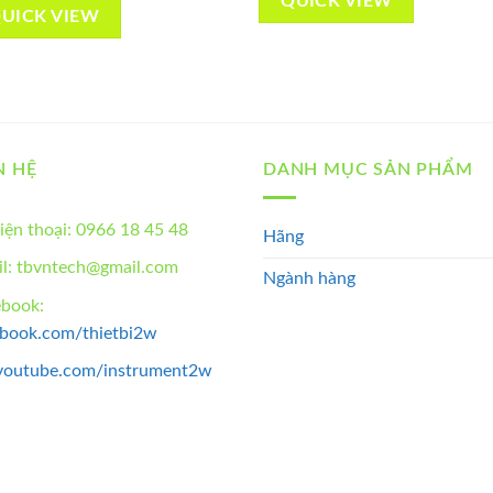
QUICK VIEW
UICK VIEW
N HỆ
DANH MỤC SẢN PHẨM
iện thoại: 0966 18 45 48
Hãng
l: tbvntech@gmail.com
Ngành hàng
ebook:
ebook.com/thietbi2w
youtube.com/instrument2w