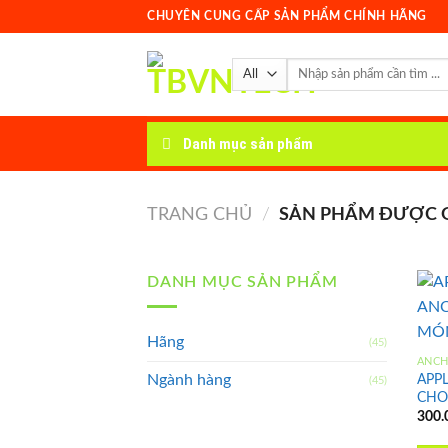
Skip
CHUYÊN CUNG CẤP SẢN PHẨM CHÍNH HÃNG
to
content
Tìm
kiếm:
Danh mục sản phẩm
TRANG CHỦ
/
SẢN PHẨM ĐƯỢC GẮ
DANH MỤC SẢN PHẨM
Hãng
(45)
ANC
APP
Ngành hàng
(45)
CHO
300.