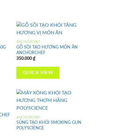
ANCHORCHEF
60G
GỖ SỒI TẠO HƯƠNG MÓN ĂN
d to
Add to
ANCHORCHEF
hlist
wishlist
350.000
₫
QUICK VIEW
CHEF
ANCHORCHEF
d to
Add to
SÚNG TẠO KHÓI SMOKING GUN
hlist
wishlist
POLYSCIENCE