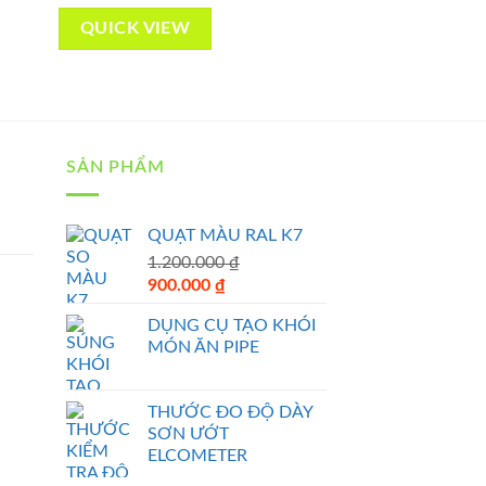
QUICK VIEW
SẢN PHẨM
QUẠT MÀU RAL K7
1.200.000
₫
Original
Current
900.000
₫
price
price
DỤNG CỤ TẠO KHÓI
was:
is:
MÓN ĂN PIPE
1.200.000 ₫.
900.000 ₫.
THƯỚC ĐO ĐỘ DÀY
SƠN ƯỚT
ELCOMETER