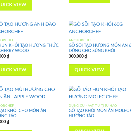
UICK VIEW
HORCHEF
ANCHORCHEF
HUN KHÓI TẠO HƯƠNG THỨC
GỖ SỒI TẠO HƯƠNG MÓN ĂN 
Add to
Ad
CHERRY WOOD
DÙNG CHO SÚNG KHÓI
wishlist
wis
000
₫
300.000
₫
UICK VIEW
QUICK VIEW
HORCHEF
DỤNG CỤ - VẬT TƯ TIÊU HAO
TẠO KHÓI CHO MÓN ĂN
GỖ TẠO KHÓI MÓN ĂN MOLEC 
Add to
Ad
NG TÁO
HƯƠNG TÁO
wishlist
wis
000
₫