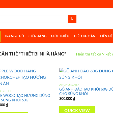
TRANG CHỦ
CỬA HÀNG
GIỚI THIỆU
ĐIỀU KHOẢN
LIÊN HỆ
N THẺ “THIẾT BỊ NHÀ HÀNG”
Hiển thị tất cả 9 kết
ANCHORCHEF
GỖ ANH ĐÀO TẠO KHÓI 60G D
HORCHEF
Add to
Ad
CHO SÚNG KHÓI
LE WOOD TẠO HƯƠNG DÙNG
wishlist
wis
300.000
₫
 SÚNG KHÓI 60G
000
₫
QUICK VIEW