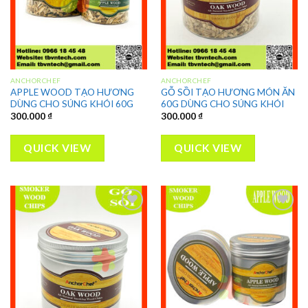
ANCHORCHEF
ANCHORCHEF
APPLE WOOD TẠO HƯƠNG
GỖ SỒI TẠO HƯƠNG MÓN ĂN
DÙNG CHO SÚNG KHÓI 60G
60G DÙNG CHO SÚNG KHÓI
300.000
₫
300.000
₫
QUICK VIEW
QUICK VIEW
Add to
Add to
wishlist
wishlist