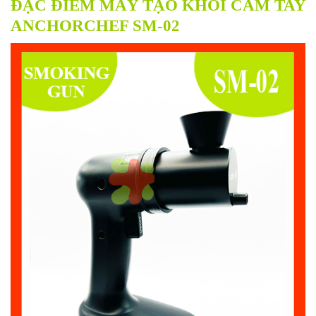
ĐẶC ĐIỂM MÁY TẠO KHÓI CẦM TAY
ANCHORCHEF SM-02