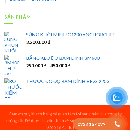
SẢN PHẨM
SÚNG KHÓI MINI SG1200 ANCHORCHEF
3.200.000
₫
BĂNG KEO ĐO BÁM DÍNH 3M600
250.000
₫
–
450.000
₫
THƯỚC ĐO ĐỘ BÁM DÍNH BEVS 2203
Cảm ơn quý khách hàng đã quan tâm tới sản phẩm của công ty
chúng tôi. Để được tư vấn thêm về sản phẩm vui lòng liên hệ SĐT
0932 167 099
0966 18 45 46 (Zalo)