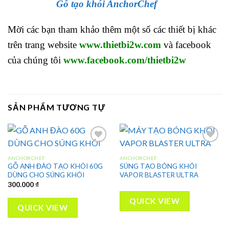
Gỗ tạo khói AnchorChef
Mời các bạn tham khảo thêm một số các thiết bị khác
trên trang website
www.thietbi2w.com
và facebook
của chúng tôi
www.facebook.com/thietbi2w
SẢN PHẨM TƯƠNG TỰ
ANCHORCHEF
ANCHORCHEF
GỖ ANH ĐÀO TẠO KHÓI 60G
SÚNG TẠO BÓNG KHÓI
Add to
Add to
DÙNG CHO SÚNG KHÓI
VAPOR BLASTER ULTRA
wishlist
wishlist
300.000
₫
QUICK VIEW
QUICK VIEW