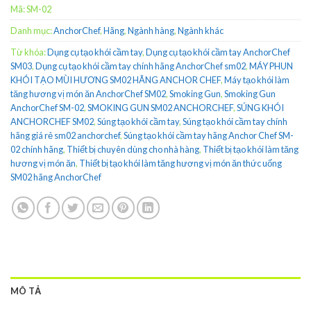
Mã:
SM-02
Danh mục:
AnchorChef
,
Hãng
,
Ngành hàng
,
Ngành khác
Từ khóa:
Dụng cụ tạo khói cầm tay
,
Dụng cụ tạo khói cầm tay AnchorChef
SM03
,
Dụng cụ tạo khói cầm tay chính hãng AnchorChef sm02
,
MÁY PHUN
KHÓI TẠO MÙI HƯƠNG SM02 HÃNG ANCHOR CHEF
,
Máy tạo khói làm
tăng hương vị món ăn AnchorChef SM02
,
Smoking Gun
,
Smoking Gun
AnchorChef SM-02
,
SMOKING GUN SM02 ANCHORCHEF
,
SÚNG KHÓI
ANCHORCHEF SM02
,
Súng tạo khói cầm tay
,
Súng tạo khói cầm tay chính
hãng giá rẻ sm02 anchorchef
,
Súng tạo khói cầm tay hãng Anchor Chef SM-
02 chính hãng
,
Thiết bị chuyên dùng cho nhà hàng
,
Thiết bị tạo khói làm tăng
hương vị món ăn
,
Thiết bị tạo khói làm tăng hương vị món ăn thức uống
SM02 hãng AnchorChef
MÔ TẢ