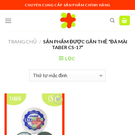
Skip
CHUYÊN CUNG CẤP SẢN PHẨM CHÍNH HÃNG
to
content
TRANG CHỦ
/
SẢN PHẨM ĐƯỢC GẮN THẺ “ĐÁ MÀI
TABER CS-17”
LỌC
Add to
wishlist