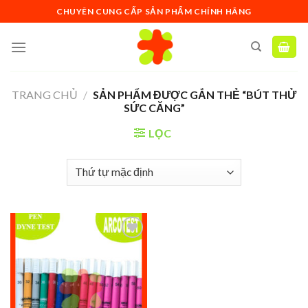
Skip
CHUYÊN CUNG CẤP SẢN PHẨM CHÍNH HÃNG
to
content
TRANG CHỦ
/
SẢN PHẨM ĐƯỢC GẮN THẺ “BÚT THỬ
SỨC CĂNG”
LỌC
Add to
wishlist