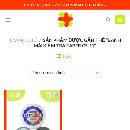
Skip
CHUYÊN CUNG CẤP SẢN PHẨM CHÍNH HÃNG
to
content
TRANG CHỦ
/
SẢN PHẨM ĐƯỢC GẮN THẺ “BÁNH
MÀI KIỂM TRA TABER CS-17”
LỌC
Add to
wishlist