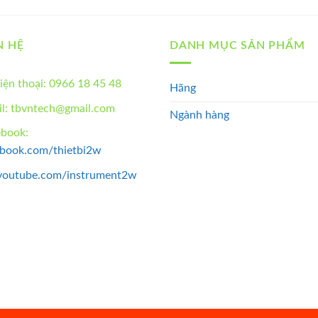
N HỆ
DANH MỤC SẢN PHẨM
iện thoại: 0966 18 45 48
Hãng
l: tbvntech@gmail.com
Ngành hàng
ebook:
ebook.com/thietbi2w
youtube.com/instrument2w