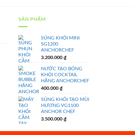
SẢN PHẨM
SÚNG KHÓI MINI
SG1200
ANCHORCHEF
3.200.000
₫
NƯỚC TẠO BÓNG
KHÓI COCKTAIL
HÃNG ANCHORCHEF
400.000
₫
SÚNG KHÓI TẠO MÙI
HƯƠNG VG1100
ANCHOR CHEF
3.500.000
₫