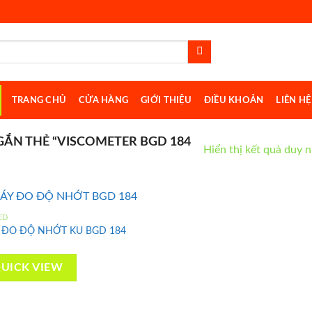
TRANG CHỦ
CỬA HÀNG
GIỚI THIỆU
ĐIỀU KHOẢN
LIÊN HỆ
ẮN THẺ “VISCOMETER BGD 184
Hiển thị kết quả duy 
ED
 ĐO ĐỘ NHỚT KU BGD 184
Add to
wishlist
UICK VIEW