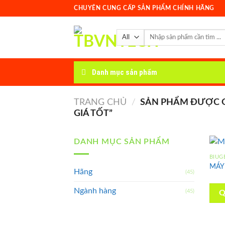
Skip
CHUYÊN CUNG CẤP SẢN PHẨM CHÍNH HÃNG
to
content
Tìm
kiếm:
Danh mục sản phẩm
TRANG CHỦ
/
SẢN PHẨM ĐƯỢC G
GIÁ TỐT”
DANH MỤC SẢN PHẨM
BIUG
MÁY
Hãng
(45)
Ngành hàng
(45)
Q