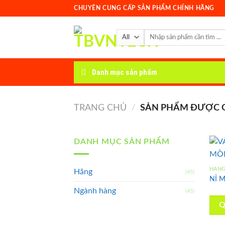
Skip
CHUYÊN CUNG CẤP SẢN PHẨM CHÍNH HÃNG
to
content
Tìm
kiếm:
Danh mục sản phẩm
TRANG CHỦ
/
SẢN PHẨM ĐƯỢC GẮN
DANH MỤC SẢN PHẨM
HÃN
Hãng
(45)
NỈ 
Ngành hàng
(45)
Q