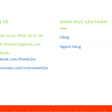
N HỆ
DANH MỤC SẢN PHẨM
iện thoại: 0966 18 45 48
Hãng
l: tbvntech@gmail.com
Ngành hàng
ebook:
ebook.com/thietbi2w
youtube.com/instrument2w