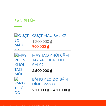
SẢN PHẨM
QUẠT MÀU RAL K7
1.200.000
₫
Original
Current
900.000
₫
price
price
MÁY TẠO KHÓI CẦM
was:
is:
TAY ANCHORCHEF
1.200.000 ₫.
900.000 ₫.
SM-02
3.500.000
₫
BĂNG KEO ĐO BÁM
DÍNH 3M600
250.000
₫
–
450.000
₫