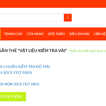
TRANG CHỦ
CỬA HÀNG
GIỚI THIỆU
ĐIỀU KHOẢN
LIÊN HỆ
 THẺ “VẬT LIỆU KIỂM TRA VẢI”
Hiển thị kết quả duy 
G
MÀI MÒN SDCE FELT PADS
Add to
wishlist
UICK VIEW