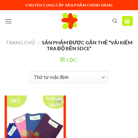
Skip
CHUYÊN CUNG CẤP SẢN PHẨM CHÍNH HÃNG
to
content
TRANG CHỦ
/
SẢN PHẨM ĐƯỢC GẮN THẺ “VẢI KIỂM
TRA ĐỘ BỀN SDCE”
LỌC
Add to
wishlist