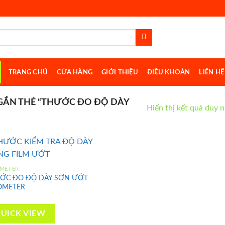
TRANG CHỦ
CỬA HÀNG
GIỚI THIỆU
ĐIỀU KHOẢN
LIÊN HỆ
ẮN THẺ “THƯỚC ĐO ĐỘ DÀY
Hiển thị kết quả duy 
METER
ỚC ĐO ĐỘ DÀY SƠN ƯỚT
Add to
OMETER
wishlist
UICK VIEW