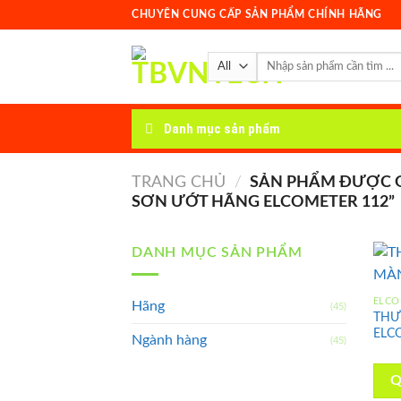
Skip
CHUYÊN CUNG CẤP SẢN PHẨM CHÍNH HÃNG
to
content
Tìm
kiếm:
Danh mục sản phẩm
TRANG CHỦ
/
SẢN PHẨM ĐƯỢC G
SƠN ƯỚT HÃNG ELCOMETER 112”
DANH MỤC SẢN PHẨM
ELCO
Hãng
(45)
THƯ
ELC
Ngành hàng
(45)
Q