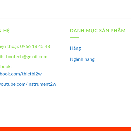
N HỆ
DANH MỤC SẢN PHẨM
iện thoại: 0966 18 45 48
Hãng
l: tbvntech@gmail.com
Ngành hàng
ebook:
ebook.com/thietbi2w
youtube.com/instrument2w