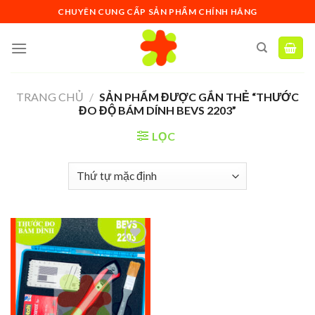
Skip
CHUYÊN CUNG CẤP SẢN PHẨM CHÍNH HÃNG
to
content
TRANG CHỦ
/
SẢN PHẨM ĐƯỢC GẮN THẺ “THƯỚC
ĐO ĐỘ BÁM DÍNH BEVS 2203”
LỌC
Add to
wishlist