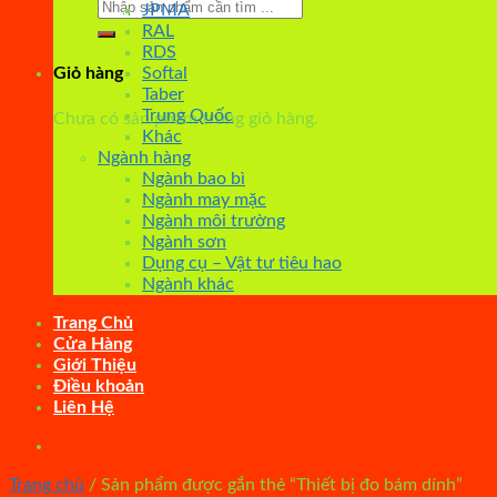
Tìm
JPMA
kiếm:
RAL
RDS
Softal
Giỏ hàng
Taber
Trung Quốc
Chưa có sản phẩm trong giỏ hàng.
Khác
Ngành hàng
Ngành bao bì
Ngành may mặc
Ngành môi trường
Ngành sơn
Dụng cụ – Vật tư tiêu hao
Ngành khác
Trang Chủ
Cửa Hàng
Giới Thiệu
Điều khoản
Liên Hệ
Trang chủ
/
Sản phẩm được gắn thẻ “Thiết bị đo bám dính”