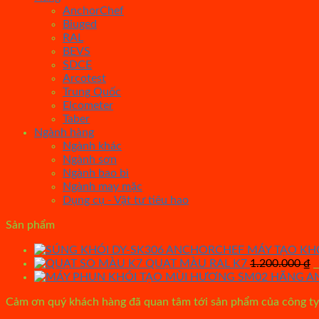
AnchorChef
Biuged
RAL
BEVS
SDCE
Arcotest
Trung Quốc
Elcometer
Taber
Ngành hàng
Ngành khác
Ngành sơn
Ngành bao bì
Ngành may mặc
Dụng cụ - Vật tư tiêu hao
Sản phẩm
MÁY TẠO KH
O
QUẠT MÀU RAL K7
1.200.000
₫
p
w
Cảm ơn quý khách hàng đã quan tâm tới sản phẩm của công ty 
1