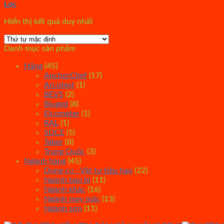
Lọc
Hiển thị kết quả duy nhất
Danh mục sản phẩm
Hãng
(45)
AnchorChef
(17)
Arcotest
(1)
BEVS
(2)
Biuged
(8)
Elcometer
(1)
RAL
(1)
SDCE
(5)
Taber
(8)
Trung Quốc
(3)
Ngành hàng
(45)
Dụng cụ - Vật tư tiêu hao
(22)
Ngành bao bì
(11)
Ngành khác
(16)
Ngành may mặc
(13)
Ngành sơn
(11)