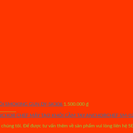
ÓI SMOKING GUN DY-SK306
1.500.000
₫
riginal
Current
900.000
₫
rice
price
MÁY TẠO KHÓI CẦM TAY ANCHORCHEF SM-0
as:
is:
chúng tôi. Để được tư vấn thêm về sản phẩm vui lòng liên hệ S
.200.000 ₫.
900.000 ₫.