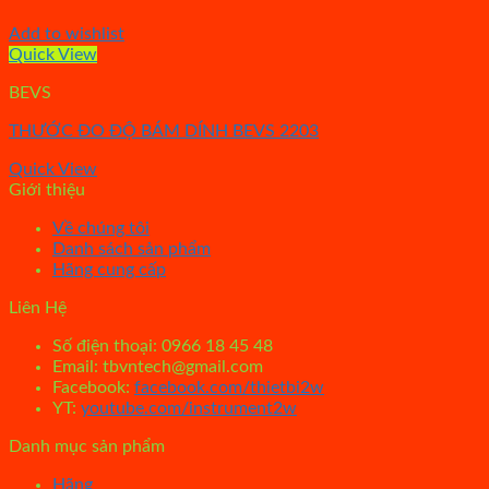
Add to wishlist
Quick View
BEVS
THƯỚC ĐO ĐỘ BÁM DÍNH BEVS 2203
Quick View
Giới thiệu
Về chúng tôi
Danh sách sản phẩm
Hãng cung cấp
Liên Hệ
Số điện thoại: 0966 18 45 48
Email: tbvntech@gmail.com
Facebook:
facebook.com/thietbi2w
YT:
youtube.com/instrument2w
Danh mục sản phẩm
Hãng