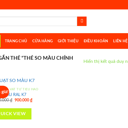
TRANG CHỦ
CỬA HÀNG
GIỚI THIỆU
ĐIỀU KHOẢN
LIÊN HỆ
ẮN THẺ “THẺ SO MÀU CHÍNH
Hiển thị kết quả duy 
 CỤ - VẬT TƯ TIÊU HAO
 giá!
T MÀU RAL K7
Original
Current
0.000
₫
900.000
₫
price
price
Add to
was:
is:
wishlist
1.200.000 ₫.
900.000 ₫.
UICK VIEW