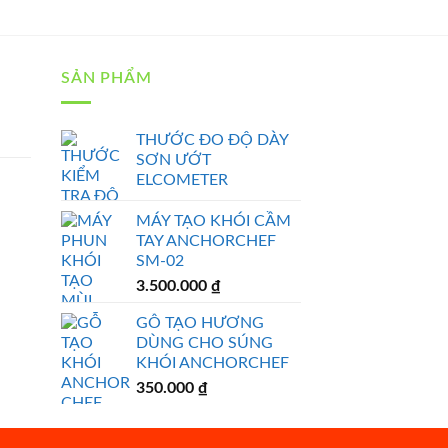
SẢN PHẨM
THƯỚC ĐO ĐỘ DÀY
SƠN ƯỚT
ELCOMETER
MÁY TẠO KHÓI CẦM
TAY ANCHORCHEF
SM-02
3.500.000
₫
GỖ TẠO HƯƠNG
DÙNG CHO SÚNG
KHÓI ANCHORCHEF
350.000
₫