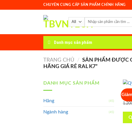
Skip
CHUYÊN CUNG CẤP SẢN PHẨM CHÍNH HÃNG
to
content
Tìm
kiếm:
Danh mục sản phẩm
TRANG CHỦ
/
SẢN PHẨM ĐƯỢC G
HÃNG GIÁ RẺ RAL K7”
DANH MỤC SẢN PHẨM
DỤNG
Giảm
QUẠ
Hãng
(45)
1.20
Ngành hàng
(45)
Q