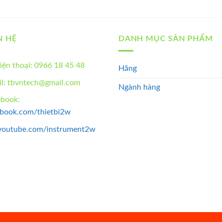
N HỆ
DANH MỤC SẢN PHẨM
iện thoại: 0966 18 45 48
Hãng
l: tbvntech@gmail.com
Ngành hàng
ebook:
ebook.com/thietbi2w
youtube.com/instrument2w