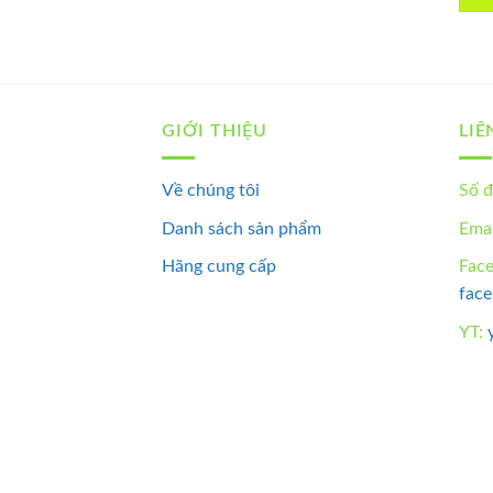
GIỚI THIỆU
LIÊ
Về chúng tôi
Số đ
Danh sách sản phẩm
Emai
Hãng cung cấp
Fac
fac
YT: