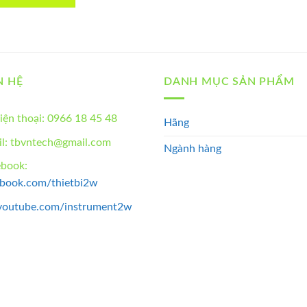
N HỆ
DANH MỤC SẢN PHẨM
iện thoại: 0966 18 45 48
Hãng
l: tbvntech@gmail.com
Ngành hàng
ebook:
ebook.com/thietbi2w
youtube.com/instrument2w