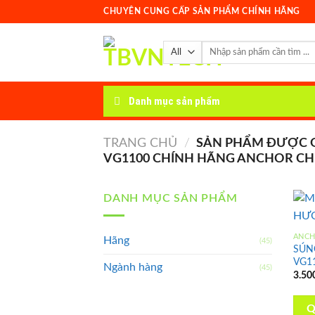
Skip
CHUYÊN CUNG CẤP SẢN PHẨM CHÍNH HÃNG
to
content
Tìm
kiếm:
Danh mục sản phẩm
TRANG CHỦ
/
SẢN PHẨM ĐƯỢC G
VG1100 CHÍNH HÃNG ANCHOR CHE
DANH MỤC SẢN PHẨM
ANC
Hãng
(45)
SÚN
VG1
Ngành hàng
(45)
3.50
Q