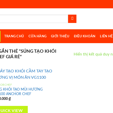
TRANG CHỦ
CỬA HÀNG
GIỚI THIỆU
ĐIỀU KHOẢN
LIÊN HỆ
ẮN THẺ “SÚNG TẠO KHÓI
Hiển thị kết quả duy 
F GIÁ RẺ”
HORCHEF
G KHÓI TẠO MÙI HƯƠNG
Add to
100 ANCHOR CHEF
wishlist
0.000
₫
UICK VIEW