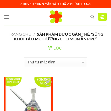
Skip
CHUYÊN CUNG CẤP SẢN PHẨM CHÍNH HÃNG
to
content
TRANG CHỦ
/
SẢN PHẨM ĐƯỢC GẮN THẺ “SÚNG
KHÓI TẠO MÙI HƯƠNG CHO MÓN ĂN PIPE”
LỌC
Add to
wishlist