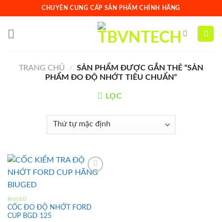
Skip
CHUYÊN CUNG CẤP SẢN PHẨM CHÍNH HÃNG
to
content
TRANG CHỦ
/
SẢN PHẨM ĐƯỢC GẮN THẺ “SẢN
PHẨM ĐO ĐỘ NHỚT TIÊU CHUẨN”
LỌC
Add to
BIUGED
wishlist
CỐC ĐO ĐỘ NHỚT FORD
CUP BGD 125