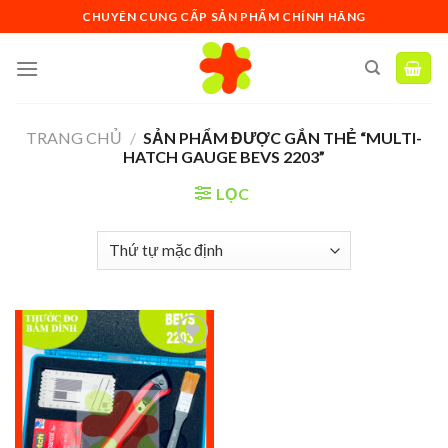
Skip
CHUYÊN CUNG CẤP SẢN PHẨM CHÍNH HÃNG
to
content
TRANG CHỦ
/
SẢN PHẨM ĐƯỢC GẮN THẺ “MULTI-
HATCH GAUGE BEVS 2203”
LỌC
Add to
wishlist