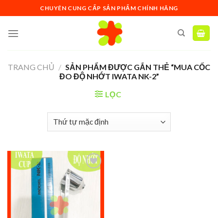
Skip
CHUYÊN CUNG CẤP SẢN PHẨM CHÍNH HÃNG
to
content
TRANG CHỦ
/
SẢN PHẨM ĐƯỢC GẮN THẺ “MUA CỐC
ĐO ĐỘ NHỚT IWATA NK-2”
LỌC
Add to
wishlist