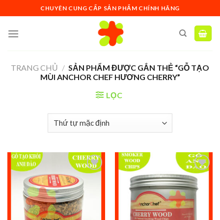
Skip
CHUYÊN CUNG CẤP SẢN PHẨM CHÍNH HÃNG
to
content
TRANG CHỦ
/
SẢN PHẨM ĐƯỢC GẮN THẺ “GỖ TẠO
MÙI ANCHOR CHEF HƯƠNG CHERRY”
LỌC
Add to
Add to
wishlist
wishlist