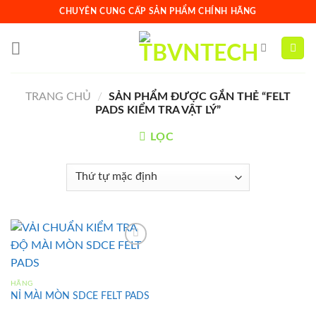
Skip
CHUYÊN CUNG CẤP SẢN PHẨM CHÍNH HÃNG
to
content
TRANG CHỦ
/
SẢN PHẨM ĐƯỢC GẮN THẺ “FELT
PADS KIỂM TRA VẬT LÝ”
LỌC
HÃNG
Add to
wishlist
NỈ MÀI MÒN SDCE FELT PADS