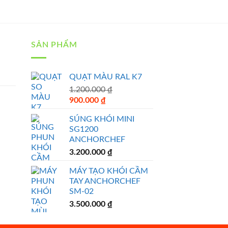
SẢN PHẨM
QUẠT MÀU RAL K7
1.200.000
₫
Original
Current
900.000
₫
price
price
SÚNG KHÓI MINI
was:
is:
SG1200
1.200.000 ₫.
900.000 ₫.
ANCHORCHEF
3.200.000
₫
MÁY TẠO KHÓI CẦM
TAY ANCHORCHEF
SM-02
3.500.000
₫