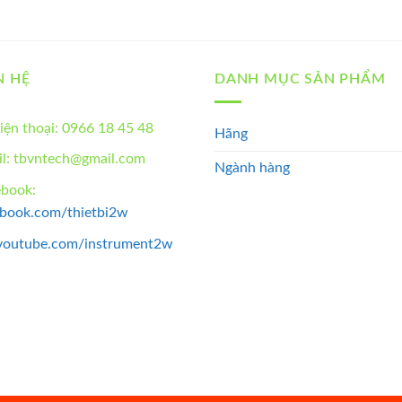
N HỆ
DANH MỤC SẢN PHẨM
iện thoại: 0966 18 45 48
Hãng
l: tbvntech@gmail.com
Ngành hàng
ebook:
ebook.com/thietbi2w
youtube.com/instrument2w