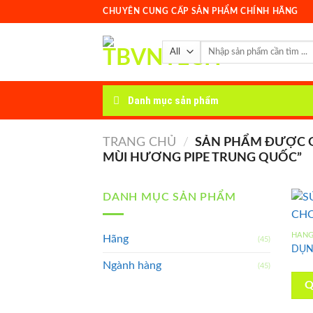
Skip
CHUYÊN CUNG CẤP SẢN PHẨM CHÍNH HÃNG
to
content
Tìm
kiếm:
Danh mục sản phẩm
TRANG CHỦ
/
SẢN PHẨM ĐƯỢC G
MÙI HƯƠNG PIPE TRUNG QUỐC”
DANH MỤC SẢN PHẨM
HÃN
Hãng
(45)
DỤN
Ngành hàng
(45)
Q