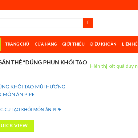
TRANG CHỦ
CỬA HÀNG
GIỚI THIỆU
ĐIỀU KHOẢN
LIÊN HỆ
ẮN THẺ “DÚNG PHUN KHÓI TẠO
Hiển thị kết quả duy 
G
G CỤ TẠO KHÓI MÓN ĂN PIPE
Add to
wishlist
UICK VIEW