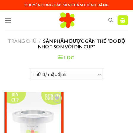
Skip
CHUYÊN CUNG CẤP SẢN PHẨM CHÍNH HÃNG
to
content
TRANG CHỦ
/
SẢN PHẨM ĐƯỢC GẮN THẺ “ĐO ĐỘ
NHỚT SƠN VỚI DIN CUP”
LỌC
Add to
wishlist