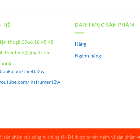
N HỆ
DANH MỤC SẢN PHẨM
iện thoại: 0966 18 45 48
Hãng
l: tbvntech@gmail.com
Ngành hàng
ebook:
ebook.com/thietbi2w
youtube.com/instrument2w
 sản phẩm của công ty chúng tôi. Để được tư vấn thêm về sản phẩm vui