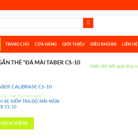
TRANG CHỦ
CỬA HÀNG
GIỚI THIỆU
ĐIỀU KHOẢN
LIÊN HỆ
N THẺ “ĐÁ MÀI TABER CS-10
Hiển thị kết quả duy 
 CỤ - VẬT TƯ TIÊU HAO
H XE KIỂM TRA ĐỘ MÀI MÒN
R CS-10
Add to
wishlist
UICK VIEW