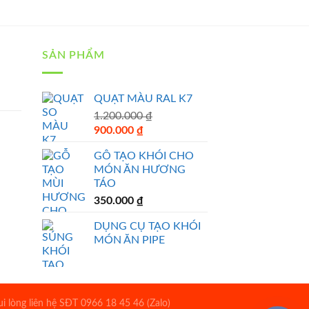
SẢN PHẨM
QUẠT MÀU RAL K7
1.200.000
₫
Original
Current
900.000
₫
price
price
GỖ TẠO KHÓI CHO
was:
is:
MÓN ĂN HƯƠNG
1.200.000 ₫.
900.000 ₫.
TÁO
350.000
₫
DỤNG CỤ TẠO KHÓI
MÓN ĂN PIPE
 lòng liên hệ SĐT 0966 18 45 46 (Zalo)