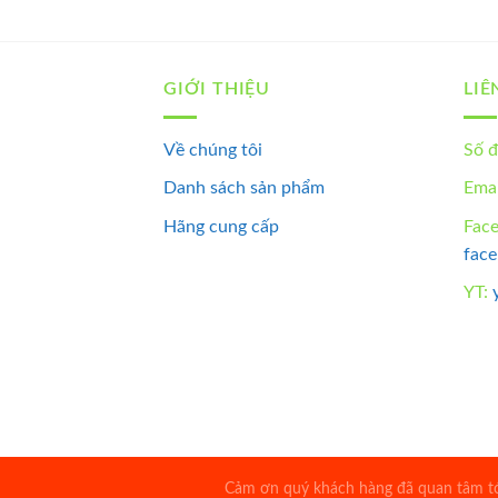
GIỚI THIỆU
LIÊ
Về chúng tôi
Số đ
Danh sách sản phẩm
Emai
Hãng cung cấp
Fac
fac
YT:
Cảm ơn quý khách hàng đã quan tâm tới