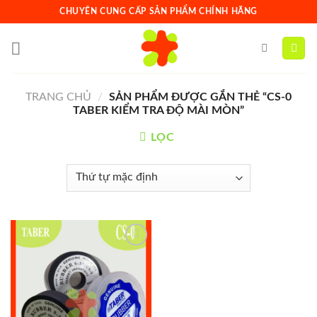
Skip
CHUYÊN CUNG CẤP SẢN PHẨM CHÍNH HÃNG
to
content
TRANG CHỦ
/
SẢN PHẨM ĐƯỢC GẮN THẺ “CS-0
TABER KIỂM TRA ĐỘ MÀI MÒN”
LỌC
Add to
wishlist