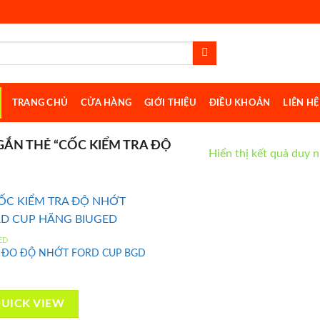
TRANG CHỦ
CỬA HÀNG
GIỚI THIỆU
ĐIỀU KHOẢN
LIÊN HỆ
ẮN THẺ “CỐC KIỂM TRA ĐỘ
Hiển thị kết quả duy 
ED
 ĐO ĐỘ NHỚT FORD CUP BGD
Add to
wishlist
UICK VIEW