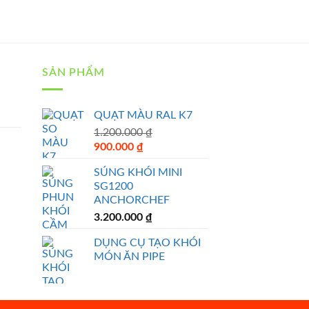
SẢN PHẨM
QUẠT MÀU RAL K7
1.200.000
₫
Original
Current
900.000
₫
price
price
SÚNG KHÓI MINI
was:
is:
SG1200
1.200.000 ₫.
900.000 ₫.
ANCHORCHEF
3.200.000
₫
DỤNG CỤ TẠO KHÓI
MÓN ĂN PIPE