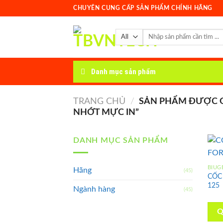
Skip
CHUYÊN CUNG CẤP SẢN PHẨM CHÍNH HÃNG
to
content
Tìm
kiếm:
Danh mục sản phẩm
TRANG CHỦ
/
SẢN PHẨM ĐƯỢC G
NHỚT MỰC IN”
DANH MỤC SẢN PHẨM
BIUG
Hãng
(45)
CỐC
125
Ngành hàng
(45)
Q