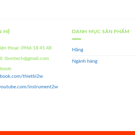
N HỆ
DANH MỤC SẢN PHẨM
iện thoại: 0966 18 45 48
Hãng
l: tbvntech@gmail.com
Ngành hàng
ebook:
ebook.com/thietbi2w
youtube.com/instrument2w