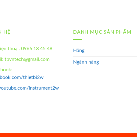
N HỆ
DANH MỤC SẢN PHẨM
iện thoại: 0966 18 45 48
Hãng
l: tbvntech@gmail.com
Ngành hàng
ebook:
ebook.com/thietbi2w
youtube.com/instrument2w