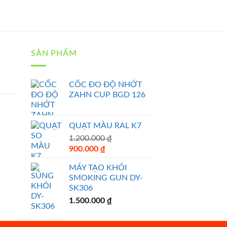
SẢN PHẨM
CỐC ĐO ĐỘ NHỚT
ZAHN CUP BGD 126
QUẠT MÀU RAL K7
1.200.000
₫
Original
Current
900.000
₫
price
price
MÁY TẠO KHÓI
was:
is:
SMOKING GUN DY-
1.200.000 ₫.
900.000 ₫.
SK306
1.500.000
₫