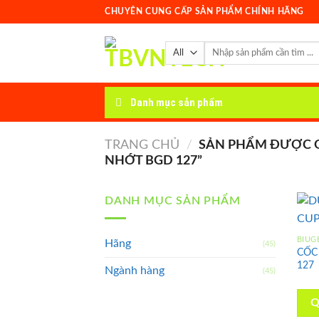
Skip
CHUYÊN CUNG CẤP SẢN PHẨM CHÍNH HÃNG
to
content
Tìm
kiếm:
Danh mục sản phẩm
TRANG CHỦ
/
SẢN PHẨM ĐƯỢC G
NHỚT BGD 127”
DANH MỤC SẢN PHẨM
BIUG
Hãng
(45)
CỐC
127
Ngành hàng
(45)
Q