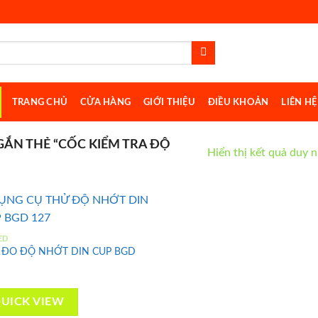
TRANG CHỦ
CỬA HÀNG
GIỚI THIỆU
ĐIỀU KHOẢN
LIÊN HỆ
ẮN THẺ “CỐC KIỂM TRA ĐỘ
Hiển thị kết quả duy 
ED
 ĐO ĐỘ NHỚT DIN CUP BGD
Add to
wishlist
UICK VIEW