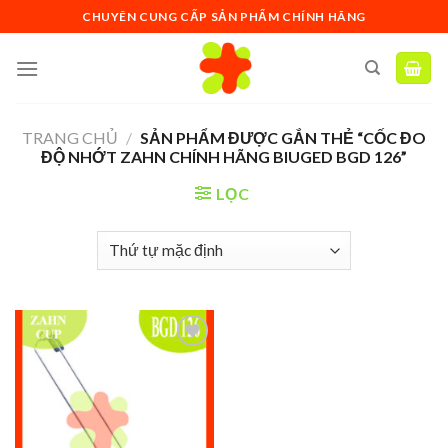
Skip
CHUYÊN CUNG CẤP SẢN PHẨM CHÍNH HÃNG
to
content
TRANG CHỦ
/
SẢN PHẨM ĐƯỢC GẮN THẺ “CỐC ĐO
ĐỘ NHỚT ZAHN CHÍNH HÃNG BIUGED BGD 126”
LỌC
Add to
wishlist