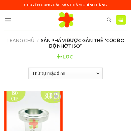
Skip
CHUYÊN CUNG CẤP SẢN PHẨM CHÍNH HÃNG
to
content
TRANG CHỦ
/
SẢN PHẨM ĐƯỢC GẮN THẺ “CỐC ĐO
ĐỘ NHỚT ISO”
LỌC
Add to
wishlist