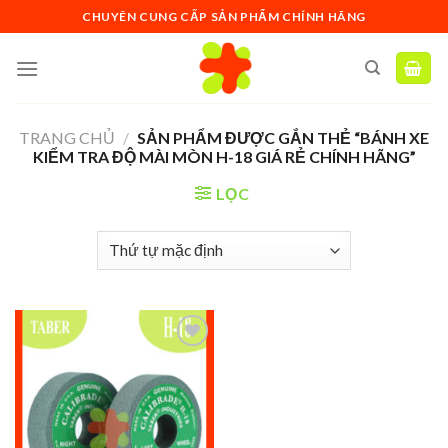
Skip
CHUYÊN CUNG CẤP SẢN PHẨM CHÍNH HÃNG
to
content
TRANG CHỦ
/
SẢN PHẨM ĐƯỢC GẮN THẺ “BÁNH XE
KIỂM TRA ĐỘ MÀI MÒN H-18 GIÁ RẺ CHÍNH HÃNG”
LỌC
Add to
wishlist