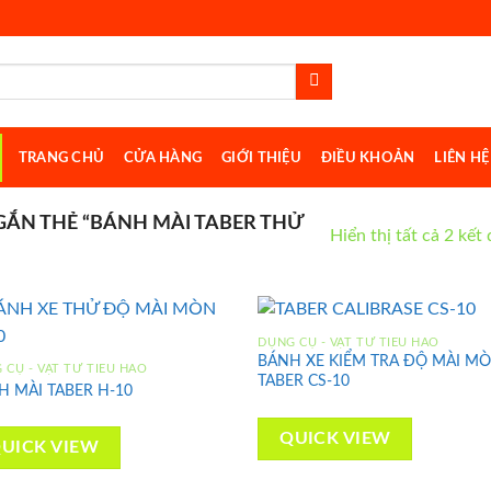
TRANG CHỦ
CỬA HÀNG
GIỚI THIỆU
ĐIỀU KHOẢN
LIÊN HỆ
ẮN THẺ “BÁNH MÀI TABER THỬ
Hiển thị tất cả 2 kết
DỤNG CỤ - VẬT TƯ TIÊU HAO
BÁNH XE KIỂM TRA ĐỘ MÀI M
 CỤ - VẬT TƯ TIÊU HAO
TABER CS-10
H MÀI TABER H-10
Add to
Ad
wishlist
wis
QUICK VIEW
UICK VIEW