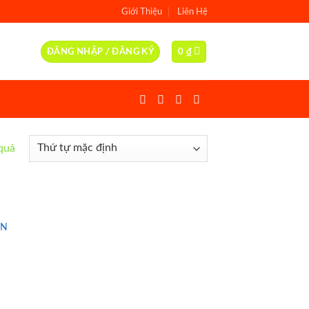
Giới Thiệu
Liên Hệ
ĐĂNG NHẬP / ĐĂNG KÝ
0
₫
 quả
ÒN
d to
hlist