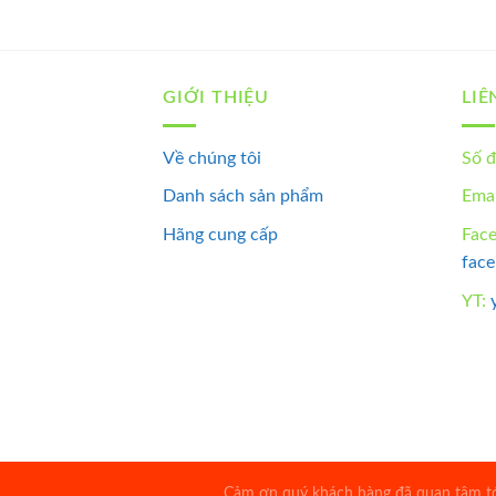
GIỚI THIỆU
LIÊ
Về chúng tôi
Số đ
Danh sách sản phẩm
Emai
Hãng cung cấp
Fac
fac
YT:
Cảm ơn quý khách hàng đã quan tâm tới