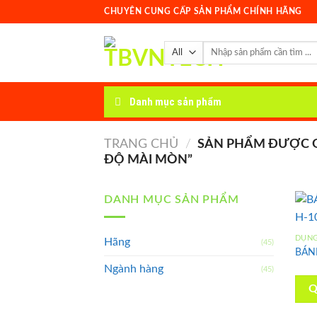
Skip
CHUYÊN CUNG CẤP SẢN PHẨM CHÍNH HÃNG
to
content
Tìm
kiếm:
Danh mục sản phẩm
TRANG CHỦ
/
SẢN PHẨM ĐƯỢC G
ĐỘ MÀI MÒN”
DANH MỤC SẢN PHẨM
DỤNG
Hãng
(45)
BÁN
Ngành hàng
(45)
Q