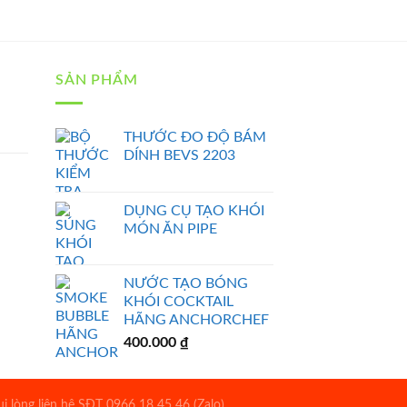
SẢN PHẨM
THƯỚC ĐO ĐỘ BÁM
DÍNH BEVS 2203
DỤNG CỤ TẠO KHÓI
MÓN ĂN PIPE
NƯỚC TẠO BÓNG
KHÓI COCKTAIL
HÃNG ANCHORCHEF
400.000
₫
 lòng liên hệ SĐT 0966 18 45 46 (Zalo)