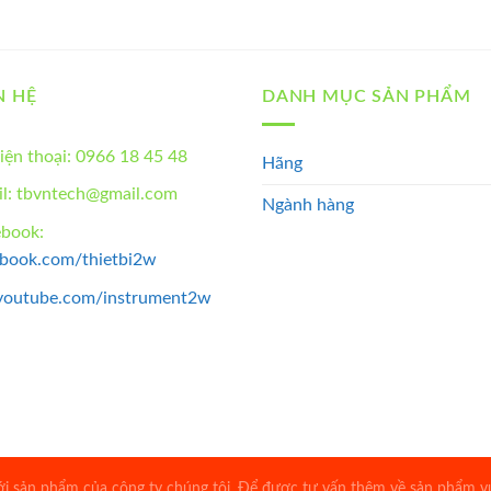
N HỆ
DANH MỤC SẢN PHẨM
iện thoại: 0966 18 45 48
Hãng
l: tbvntech@gmail.com
Ngành hàng
ebook:
ebook.com/thietbi2w
youtube.com/instrument2w
 sản phẩm của công ty chúng tôi. Để được tư vấn thêm về sản phẩm vui