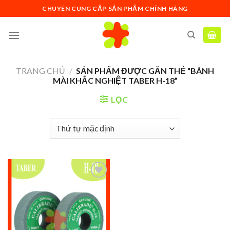
Skip
CHUYÊN CUNG CẤP SẢN PHẨM CHÍNH HÃNG
to
content
TRANG CHỦ
/
SẢN PHẨM ĐƯỢC GẮN THẺ “BÁNH
MÀI KHẮC NGHIỆT TABER H-18”
LỌC
Add to
wishlist