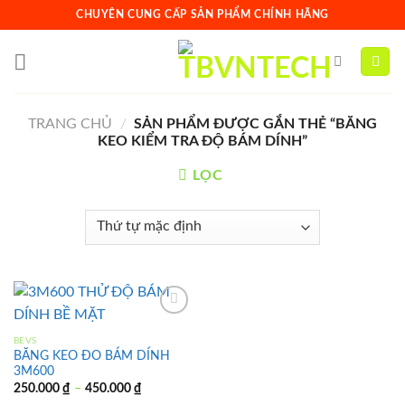
Skip
CHUYÊN CUNG CẤP SẢN PHẨM CHÍNH HÃNG
to
content
TRANG CHỦ
/
SẢN PHẨM ĐƯỢC GẮN THẺ “BĂNG
KEO KIỂM TRA ĐỘ BÁM DÍNH”
LỌC
BEVS
BĂNG KEO ĐO BÁM DÍNH
Add to
3M600
wishlist
250.000
₫
–
450.000
₫