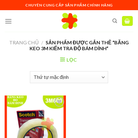
Skip
CHUYÊN CUNG CẤP SẢN PHẨM CHÍNH HÃNG
to
content
TRANG CHỦ
/
SẢN PHẨM ĐƯỢC GẮN THẺ “BĂNG
KEO 3M KIỂM TRA ĐỘ BÁM DÍNH”
LỌC
Add to
wishlist